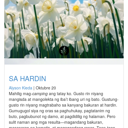
SA HARDIN
Alyson Kieda
|
Oktubre 20
Mahilig mag-
camping
ang tatay ko. Gusto rin niyang
mangisda at mangolekta ng iba’t ibang uri ng bato. Gustung-
gusto rin niyang magtrabaho sa kanyang bakuran at hardin.
Gumugugol siya ng oras sa paghuhukay, pagtatanim ng
buto, pagbubunot ng damo, at pagdidilig ng halaman. Pero
sulit naman ang mga resulta—magandang bakuran,
masasarap na kamatis, at magagandang rosas. Taon-taon,