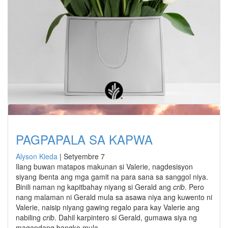
PAGPAPALA SA KAPWA
Alyson Kieda
|
Setyembre 7
Ilang buwan matapos makunan si Valerie, nagdesisyon
siyang ibenta ang mga gamit na para sana sa sanggol niya.
Binili naman ng kapitbahay niyang si Gerald ang
crib
. Pero
nang malaman ni Gerald mula sa asawa niya ang kuwento ni
Valerie, naisip niyang gawing regalo para kay Valerie ang
nabiling
crib
. Dahil karpintero si Gerald, gumawa siya ng
magandang bangko mula…