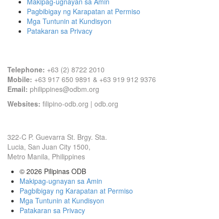
Makipag-ugnayan sa Amin
Pagbibigay ng Karapatan at Permiso
Mga Tuntunin at Kundisyon
Patakaran sa Privacy
Contact Information
Telephone:
+63 (2) 8722 2010
Mobile:
+63 917 650 9891 & +63 919 912 9376
Email:
philippines@odbm.org
Websites:
filipino-odb.org
|
odb.org
Office Address
322-C P. Guevarra St. Brgy. Sta.
Lucia, San Juan City 1500,
Metro Manila, Philippines
© 2026
Pilipinas ODB
Makipag-ugnayan sa Amin
Pagbibigay ng Karapatan at Permiso
Mga Tuntunin at Kundisyon
Patakaran sa Privacy