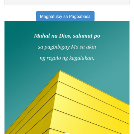
Magpatuloy sa Pagbabasa