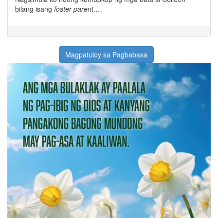
bilang isang
foster parent
.…
Magpatuloy sa Pagbabasa