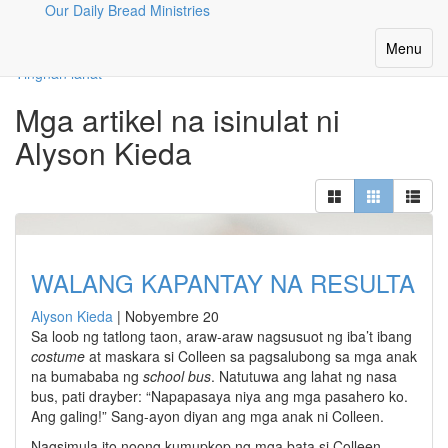
Our Daily Bread Ministries
Ang Aming Mga Manunulat
Toggle
Menu
navigatio
Tingnan lahat
Mga artikel na isinulat ni
Alyson Kieda
WALANG KAPANTAY NA RESULTA
Alyson Kieda
|
Nobyembre 20
Sa loob ng tatlong taon, araw-araw nagsusuot ng iba’t ibang
costume
at maskara si Colleen sa pagsalubong sa mga anak
na bumababa ng
school bus
. Natutuwa ang lahat ng nasa
bus, pati drayber: “Napapasaya niya ang mga pasahero ko.
Ang galing!” Sang-ayon diyan ang mga anak ni Colleen.
Nagsimula ito noong kumupkop ng mga bata si Colleen