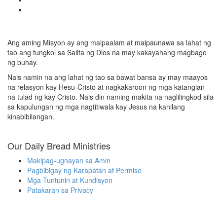
Ang aming Misyon ay ang maipaalam at maipaunawa sa lahat ng
tao ang tungkol sa Salita ng Dios na may kakayahang magbago
ng buhay.
Nais namin na ang lahat ng tao sa bawat bansa ay may maayos
na relasyon kay Hesu-Cristo at nagkakaroon ng mga katangian
na tulad ng kay Cristo. Nais din naming makita na naglilingkod sila
sa kapulungan ng mga nagtitiwala kay Jesus na kanilang
kinabibilangan.
Our Daily Bread Ministries
Makipag-ugnayan sa Amin
Pagbibigay ng Karapatan at Permiso
Mga Tuntunin at Kundisyon
Patakaran sa Privacy
Contact Information