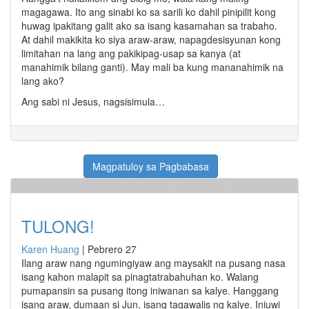
magagawa. Ito ang sinabi ko sa sarili ko dahil pinipilit kong
huwag ipakitang galit ako sa isang kasamahan sa trabaho.
At dahil makikita ko siya araw-araw, napagdesisyunan kong
limitahan na lang ang pakikipag-usap sa kanya (at
manahimik bilang ganti). May mali ba kung mananahimik na
lang ako?
Ang sabi ni Jesus, nagsisimula…
Magpatuloy sa Pagbabasa
TULONG!
Karen Huang
|
Pebrero 27
Ilang araw nang ngumingiyaw ang maysakit na pusang nasa
isang kahon malapit sa pinagtatrabahuhan ko. Walang
pumapansin sa pusang itong iniwanan sa kalye. Hanggang
isang araw, dumaan si Jun, isang tagawalis ng kalye. Iniuwi