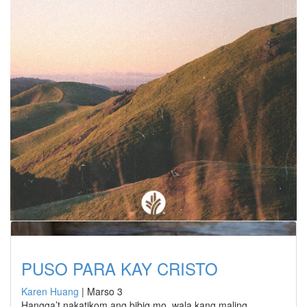
PUSO PARA KAY CRISTO
Karen Huang
|
Marso 3
Hangga’t nakatikom ang bibig mo, wala kang maling