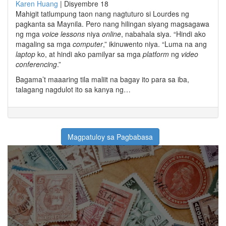
Karen Huang
|
Disyembre 18
Mahigit tatlumpung taon nang nagtuturo si Lourdes ng
pagkanta sa Maynila. Pero nang hilingan siyang magsagawa
ng mga
voice lessons
niya
online
, nabahala siya. “Hindi ako
magaling sa mga
computer
,” ikinuwento niya. “Luma na ang
laptop
ko, at hindi ako pamilyar sa mga
platform
ng
video
conferencing
.”
Bagama’t maaaring tila maliit na bagay ito para sa iba,
talagang nagdulot ito sa kanya ng…
Magpatuloy sa Pagbabasa