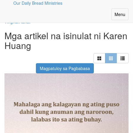
Our Daily Bread Ministries
Ang Aming Mga Manunulat
Toggle
Menu
navigatio
Tingnan lahat
Mga artikel na isinulat ni Karen
Huang
Magpatuloy sa Pagbabasa