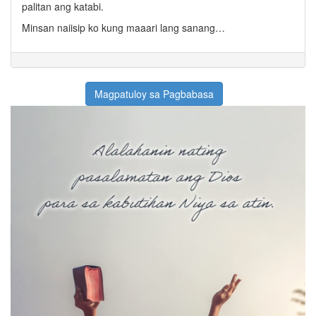
palitan ang katabi.
Minsan naiisip ko kung maaari lang sanang…
Magpatuloy sa Pagbabasa