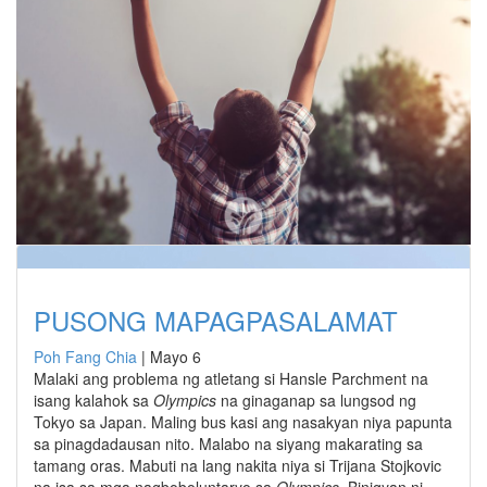
PUSONG MAPAGPASALAMAT
Poh Fang Chia
|
Mayo 6
Malaki ang problema ng atletang si Hansle Parchment na
isang kalahok sa
Olympics
na ginaganap sa lungsod ng
Tokyo sa Japan. Maling bus kasi ang nasakyan niya papunta
sa pinagdadausan nito. Malabo na siyang makarating sa
tamang oras. Mabuti na lang nakita niya si Trijana Stojkovic
na isa sa mga nagboboluntaryo sa
Olympics
. Binigyan ni