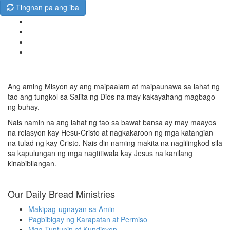
Tingnan pa ang iba
Ang aming Misyon ay ang maipaalam at maipaunawa sa lahat ng
tao ang tungkol sa Salita ng Dios na may kakayahang magbago
ng buhay.
Nais namin na ang lahat ng tao sa bawat bansa ay may maayos
na relasyon kay Hesu-Cristo at nagkakaroon ng mga katangian
na tulad ng kay Cristo. Nais din naming makita na naglilingkod sila
sa kapulungan ng mga nagtitiwala kay Jesus na kanilang
kinabibilangan.
Our Daily Bread Ministries
Makipag-ugnayan sa Amin
Pagbibigay ng Karapatan at Permiso
Mga Tuntunin at Kundisyon