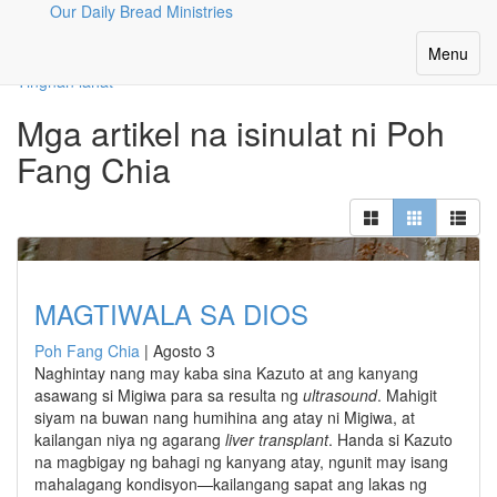
Our Daily Bread Ministries
Ang Aming Mga Manunulat
Toggle
Menu
navigatio
Tingnan lahat
Mga artikel na isinulat ni Poh
Fang Chia
MAGTIWALA SA DIOS
Poh Fang Chia
|
Agosto 3
Naghintay nang may kaba sina Kazuto at ang kanyang
asawang si Migiwa para sa resulta ng
ultrasound
. Mahigit
siyam na buwan nang humihina ang atay ni Migiwa, at
kailangan niya ng agarang
liver transplant
. Handa si Kazuto
na magbigay ng bahagi ng kanyang atay, ngunit may isang
mahalagang kondisyon—kailangang sapat ang lakas ng