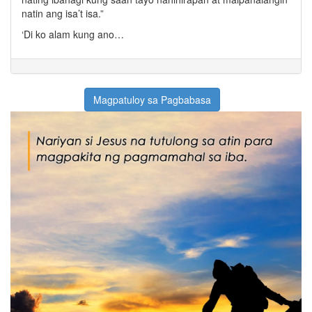
natin ang isa’t isa.”
‘Di ko alam kung ano…
Magpatuloy sa Pagbabasa