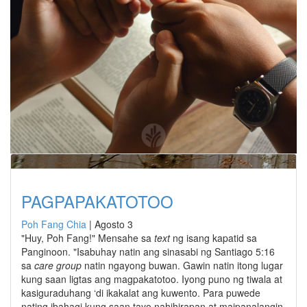
PAGPAPAKATOTOO
Poh Fang Chia
|
Agosto 3
"Huy, Poh Fang!" Mensahe sa
text
ng isang kapatid sa
Panginoon. "Isabuhay natin ang sinasabi ng Santiago 5:16
sa
care group
natin ngayong buwan. Gawin natin itong lugar
kung saan ligtas ang magpakatotoo. Iyong puno ng tiwala at
kasiguraduhang ‘di ikakalat ang kuwento. Para puwede
nating ibahagi kung saan tayo nahihirapan at maipanalangin