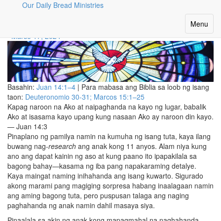
Our Daily Bread Ministries
Naghahanda Ng Lugar
Toggle
Menu
navigatio
Marso 17, 2024
Basahin:
Juan 14:1–4
| Para mabasa ang Biblia sa loob ng isang
taon:
Deuteronomio 30-31;
Marcos 15:1–25
Kapag naroon na Ako at naipaghanda na kayo ng lugar, babalik
Ako at isasama kayo upang kung nasaan Ako ay naroon din kayo.
— Juan 14:3
Pinaplano ng pamilya namin na kumuha ng isang tuta, kaya ilang
buwang nag-
research
ang anak kong 11 anyos. Alam niya kung
ano ang dapat kainin ng aso at kung paano ito ipapakilala sa
bagong bahay—kasama ng iba pang napakaraming detalye.
Kaya maingat naming inihahanda ang isang kuwarto. Sigurado
akong marami pang magiging sorpresa habang inaalagaan namin
ang aming bagong tuta, pero puspusan talaga ang naging
paghahanda ng anak namin dahil masaya siya.
Pinaalala sa akin ng anak kong mapagmahal na naghahanda