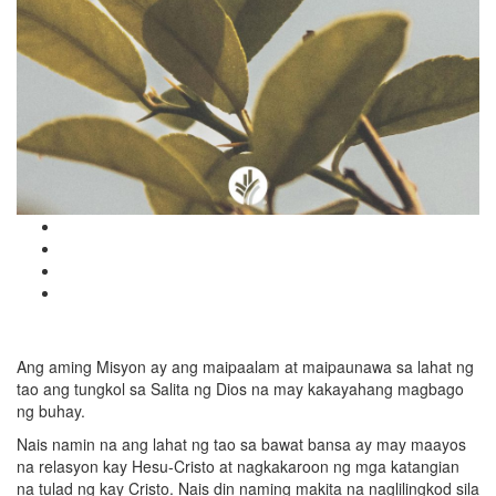
Ang aming Misyon ay ang maipaalam at maipaunawa sa lahat ng
tao ang tungkol sa Salita ng Dios na may kakayahang magbago
ng buhay.
Nais namin na ang lahat ng tao sa bawat bansa ay may maayos
na relasyon kay Hesu-Cristo at nagkakaroon ng mga katangian
na tulad ng kay Cristo. Nais din naming makita na naglilingkod sila