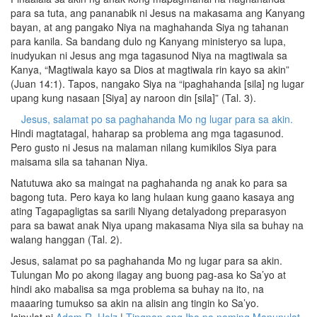
para sa tuta, ang pananabik ni Jesus na makasama ang Kanyang
bayan, at ang pangako Niya na maghahanda Siya ng tahanan
para kanila. Sa bandang dulo ng Kanyang ministeryo sa lupa,
inudyukan ni Jesus ang mga tagasunod Niya na magtiwala sa
Kanya, “Magtiwala kayo sa Dios at magtiwala rin kayo sa akin”
(Juan 14:1). Tapos, nangako Siya na “ipaghahanda [sila] ng lugar
upang kung nasaan [Siya] ay naroon din [sila]” (Tal. 3).
Jesus, salamat po sa paghahanda Mo ng lugar para sa akin.
Hindi magtatagal, haharap sa problema ang mga tagasunod.
Pero gusto ni Jesus na malaman nilang kumikilos Siya para
maisama sila sa tahanan Niya.
Natutuwa ako sa maingat na paghahanda ng anak ko para sa
bagong tuta. Pero kaya ko lang hulaan kung gaano kasaya ang
ating Tagapagligtas sa sarili Niyang detalyadong preparasyon
para sa bawat anak Niya upang makasama Niya sila sa buhay na
walang hanggan (Tal. 2).
Jesus, salamat po sa paghahanda Mo ng lugar para sa akin.
Tulungan Mo po akong ilagay ang buong pag-asa ko Sa’yo at
hindi ako mabalisa sa mga problema sa buhay na ito, na
maaaring tumukso sa akin na alisin ang tingin ko Sa’yo.
Isinulat ni
Adam R. Holz
|
Tingnan ang Iba pa naming Manunulat