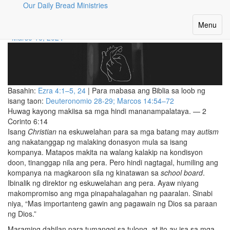
Our Daily Bread Ministries
Salamat Na Lang
Toggle
Menu
navigatio
Marso 16, 2024
Basahin:
Ezra 4:1–5, 24
| Para mabasa ang Biblia sa loob ng
isang taon:
Deuteronomio 28-29;
Marcos 14:54–72
Huwag kayong makiisa sa mga hindi mananampalataya. — 2
Corinto 6:14
Isang
Christian
na eskuwelahan para sa mga batang may
autism
ang nakatanggap ng malaking donasyon mula sa isang
kompanya. Matapos makita na walang kalakip na kondisyon
doon, tinanggap nila ang pera. Pero hindi nagtagal, humiling ang
kompanya na magkaroon sila ng kinatawan sa
school board
.
Ibinalik ng direktor ng eskuwelahan ang pera. Ayaw niyang
makompromiso ang mga pinapahalagahan ng paaralan. Sinabi
niya, “Mas importanteng gawin ang pagawain ng Dios sa paraan
ng Dios.”
Maraming dahilan para tumanggi sa tulong, at ito ay isa sa mga