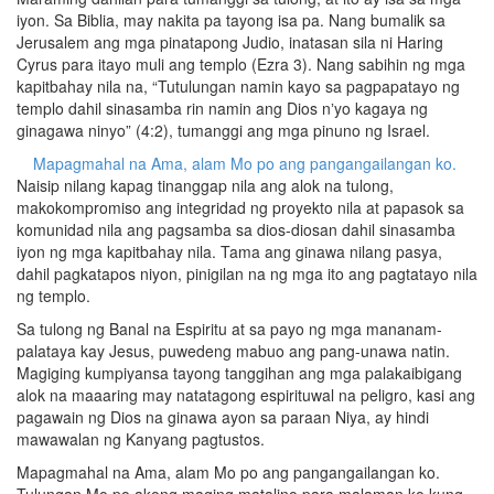
iyon. Sa Biblia, may nakita pa tayong isa pa. Nang bumalik sa
Jerusalem ang mga pinatapong Judio, inatasan sila ni Haring
Cyrus para itayo muli ang templo (Ezra 3). Nang sabihin ng mga
kapitbahay nila na, “Tutulungan namin kayo sa pagpapatayo ng
templo dahil sinasamba rin namin ang Dios nʼyo kagaya ng
ginagawa ninyo” (4:2), tumanggi ang mga pinuno ng Israel.
Mapagmahal na Ama, alam Mo po ang pangangailangan ko.
Naisip nilang kapag tinanggap nila ang alok na tulong,
makokompromiso ang integridad ng proyekto nila at papasok sa
komunidad nila ang pagsamba sa dios-diosan dahil sinasamba
iyon ng mga kapitbahay nila. Tama ang ginawa nilang pasya,
dahil pagkatapos niyon, pinigilan na ng mga ito ang pagtatayo nila
ng templo.
Sa tulong ng Banal na Espiritu at sa payo ng mga mananam-
palataya kay Jesus, puwedeng mabuo ang pang-unawa natin.
Magiging kumpiyansa tayong tanggihan ang mga palakaibigang
alok na maaaring may natatagong espirituwal na peligro, kasi ang
pagawain ng Dios na ginawa ayon sa paraan Niya, ay hindi
mawawalan ng Kanyang pagtustos.
Mapagmahal na Ama, alam Mo po ang pangangailangan ko.
Tulungan Mo po akong maging matalino para malaman ko kung