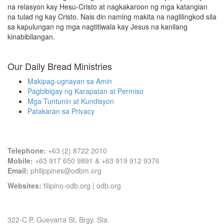
na relasyon kay Hesu-Cristo at nagkakaroon ng mga katangian
na tulad ng kay Cristo. Nais din naming makita na naglilingkod sila
sa kapulungan ng mga nagtitiwala kay Jesus na kanilang
kinabibilangan.
Our Daily Bread Ministries
Makipag-ugnayan sa Amin
Pagbibigay ng Karapatan at Permiso
Mga Tuntunin at Kundisyon
Patakaran sa Privacy
Contact Information
Telephone:
+63 (2) 8722 2010
Mobile:
+63 917 650 9891 & +63 919 912 9376
Email:
philippines@odbm.org
Websites:
filipino-odb.org
|
odb.org
Office Address
322-C P. Guevarra St. Brgy. Sta.