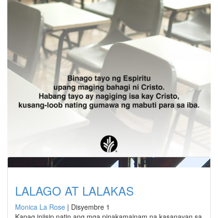
LALAGO AT LALAKAS
Monica La Rose
|
Disyembre 1
Kapag iniisip natin ang mga pinakamainam na kasanayan sa