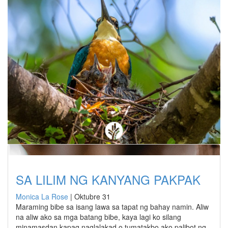
SA LILIM NG KANYANG PAKPAK
Monica La Rose
|
Oktubre 31
Maraming bibe sa isang lawa sa tapat ng bahay namin. Aliw
na aliw ako sa mga batang bibe, kaya lagi ko silang
minamasdan kapag naglalakad o tumatakbo ako palibot ng