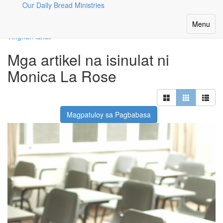
Our Daily Bread Ministries
Ang Aming Mga Manunulat
Toggle
Menu
navigatio
Tingnan lahat
Mga artikel na isinulat ni
Monica La Rose
Magpatuloy sa Pagbabasa