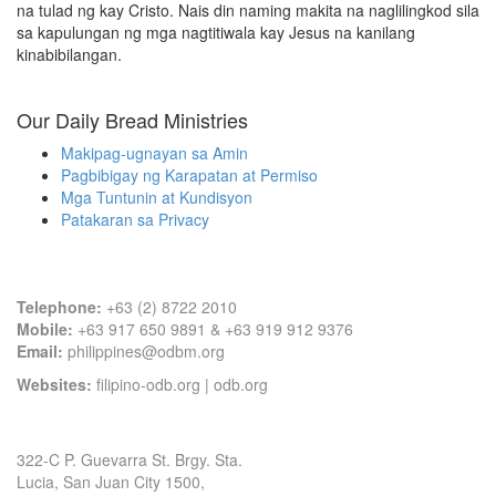
na tulad ng kay Cristo. Nais din naming makita na naglilingkod sila
sa kapulungan ng mga nagtitiwala kay Jesus na kanilang
kinabibilangan.
Our Daily Bread Ministries
Makipag-ugnayan sa Amin
Pagbibigay ng Karapatan at Permiso
Mga Tuntunin at Kundisyon
Patakaran sa Privacy
Contact Information
Telephone:
+63 (2) 8722 2010
Mobile:
+63 917 650 9891 & +63 919 912 9376
Email:
philippines@odbm.org
Websites:
filipino-odb.org
|
odb.org
Office Address
322-C P. Guevarra St. Brgy. Sta.
Lucia, San Juan City 1500,