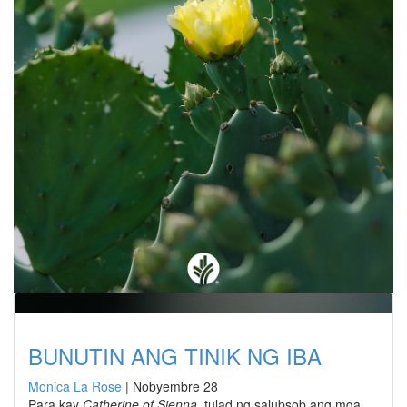
BUNUTIN ANG TINIK NG IBA
Monica La Rose
|
Nobyembre 28
Para kay
Catherine of Sienna
, tulad ng salubsob ang mga