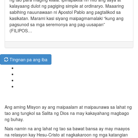
kalayaang dulot ng pagiging simple at ordinaryo. Maaaring
sabihing nauunawaan ni Apostol Pablo ang pagtalikod sa
kasikatan. Marami kasi siyang maipagmamalaki “kung ang
pagsunod sa mga seremonya ang pag-uusapan”
(FILIPOS…
Tingnan pa ang iba
Ang aming Misyon ay ang maipaalam at maipaunawa sa lahat ng
tao ang tungkol sa Salita ng Dios na may kakayahang magbago
ng buhay.
Nais namin na ang lahat ng tao sa bawat bansa ay may maayos
na relasyon kay Hesu-Cristo at nagkakaroon ng mga katangian