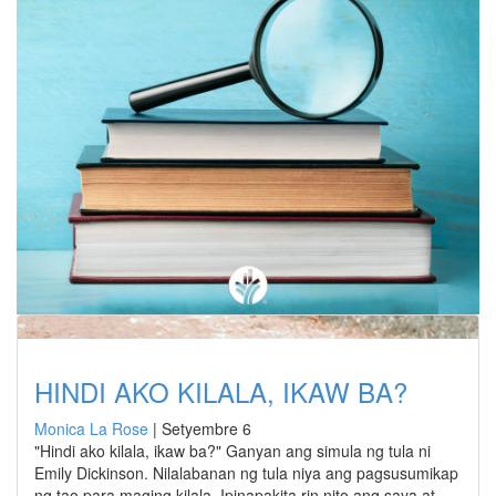
HINDI AKO KILALA, IKAW BA?
Monica La Rose
|
Setyembre 6
"Hindi ako kilala, ikaw ba?" Ganyan ang simula ng tula ni
Emily Dickinson. Nilalabanan ng tula niya ang pagsusumikap
ng tao para maging kilala. Ipinapakita rin nito ang saya at