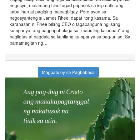
negosyo, malamang hindi agad papasok sa isip natin ang
kabutihan at pagiging mapagbigay. Pero ayon sa
negosyanteng si James Rhee, dapat itong kasama. Sa
karanasan ni Rhee bilang CEO o tagapanguna ng isang
kumpanya, ang pagpapahalaga sa “mabuting kalooban” ang
nagligtas at nagdala sa kanilang kumpanya sa pag-unlad. Sa
pamamagitan ng…
Magpatuloy sa Pagbabasa