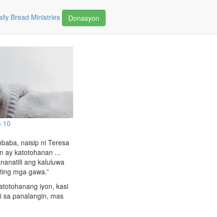
ily Bread Ministries
Donasyon
 10
baba, naisip ni Teresa
 ay katotohanan ...
nanatili ang kaluluwa
ating mga gawa.”
katotohanang iyon, kasi
i sa panalangin, mas