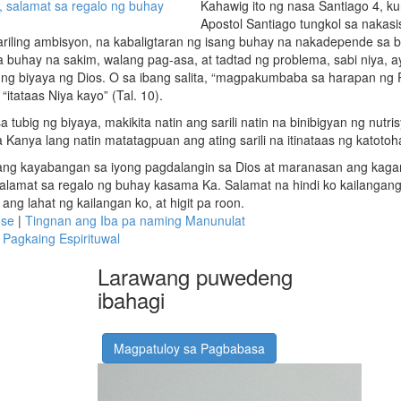
 salamat sa regalo ng buhay
Kahawig ito ng nasa Santiago 4, k
Apostol Santiago tungkol sa nakasi
iling ambisyon, na kabaligtaran ng isang buhay na nakadepende sa biy
a buhay na sakim, walang pag-asa, at tadtad ng problema, sabi niya, 
t ng biyaya ng Dios. O sa ibang salita, “magpakumbaba sa harapan ng 
itataas Niya kayo” (Tal. 10).
 tubig ng biyaya, makikita natin ang sarili natin na binibigyan ng nut
a Kanya lang natin matatagpuan ang ating sarili na itinataas ng katoto
ng kayabangan sa iyong pagdalangin sa Dios at maranasan ang kaga
alamat sa regalo ng buhay kasama Ka. Salamat na hindi ko kailanga
ng lahat ng kailangan ko, at higit pa roon.
ose
|
Tingnan ang Iba pa naming Manunulat
Pagkaing Espirituwal
Larawang puwedeng
ibahagi
Magpatuloy sa Pagbabasa