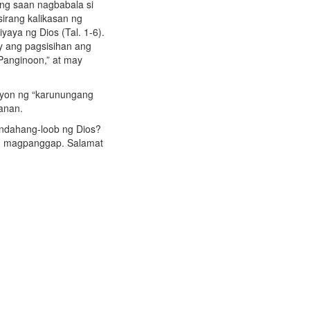
ung saan nagbabala si
sirang kalikasan ng
aya ng Dios (Tal. 1-6).
ay ang pagsisihan ang
Panginoon,” at may
risyon ng “karunungang
hanan.
ndahang-loob ng Dios?
ng magpanggap. Salamat