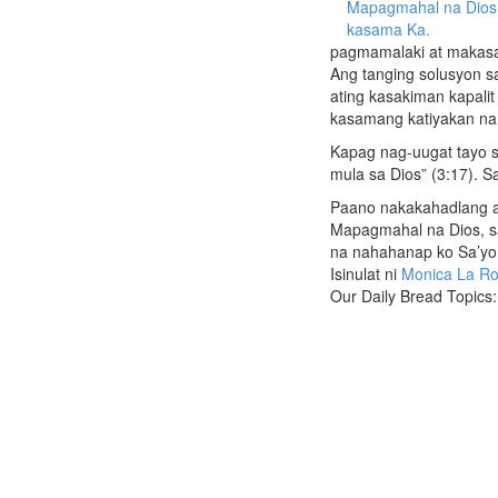
Mapagmahal na Dios,
kasama Ka.
pagmamalaki at makasar
Ang tanging solusyon s
ating kasakiman kapali
kasamang katiyakan na “
Kapag nag-uugat tayo sa
mula sa Dios” (3:17). S
Paano nakakahadlang a
Mapagmahal na Dios, s
na nahahanap ko Sa’yo a
Isinulat ni
Monica La R
Our Daily Bread Topics: