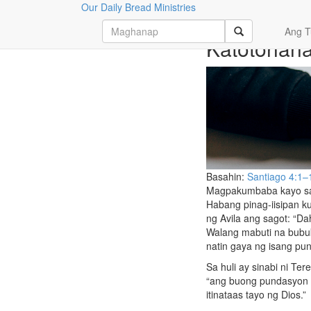
Our Daily Bread Ministries
Kapakumb
Ang T
Katotohan
Basahin:
Santiago 4:1–
Magpakumbaba kayo sa h
Habang pinag-iisipan k
ng Avila ang sagot: “D
Walang mabuti na bubuka
natin gaya ng isang pun
Sa huli ay sinabi ni Ter
“ang buong pundasyon n
itinataas tayo ng Dios.”