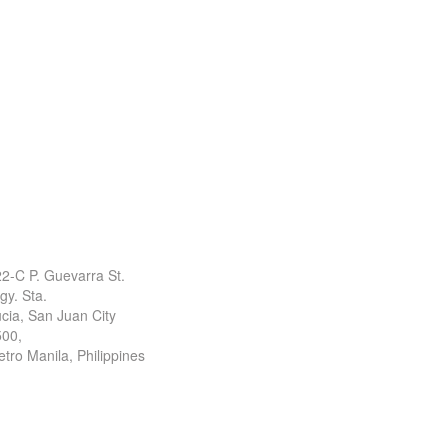
ffice Address
2-C P. Guevarra St.
gy. Sta.
cia, San Juan City
500,
tro Manila, Philippines