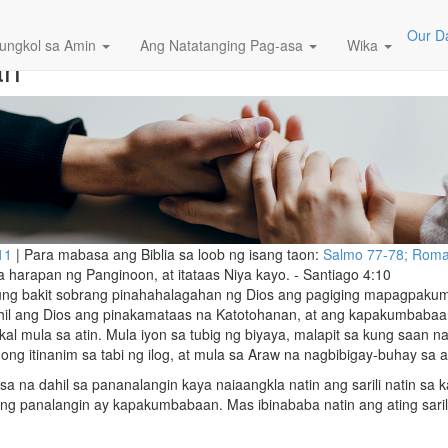
Agosto 9, 2024
abaan Ay
Our Da
ungkol sa Amin
Ang Natatanging Pag-asa
Wika
an
11
| Para mabasa ang Biblia sa loob ng isang taon:
Salmo 77-78;
Roma
arapan ng Panginoon, at itataas Niya kayo. - Santiago 4:10
ung bakit sobrang pinahahalagahan ng Dios ang pagiging mapagpakum
ahil ang Dios ang pinakamataas na Katotohanan, at ang kapakumbabaan
l mula sa atin. Mula iyon sa tubig ng biyaya, malapit sa kung saan na
ong itinanim sa tabi ng ilog, at mula sa Araw na nagbibigay-buhay sa 
esa na dahil sa pananalangin kaya naiaangkla natin ang sarili natin sa 
g panalangin ay kapakumbabaan. Mas ibinababa natin ang ating saril