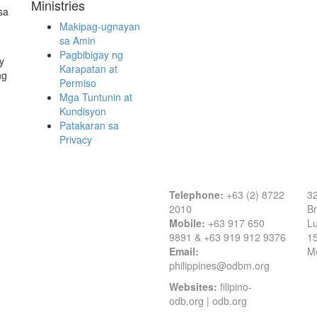
Ministries
sa
Makipag-ugnayan
sa Amin
Pagbibigay ng
y
Karapatan at
ng
Permiso
Mga Tuntunin at
Kundisyon
Patakaran sa
Privacy
Contact Information
O
Telephone:
+63 (2) 8722
32
2010
Br
Mobile:
+63 917 650
Lu
9891 & +63 919 912 9376
1
Email:
Me
philippines@odbm.org
Websites:
filipino-
odb.org
|
odb.org