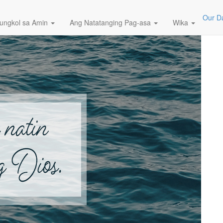
Our Da
ungkol sa Amin
Ang Natatanging Pag-asa
Wika