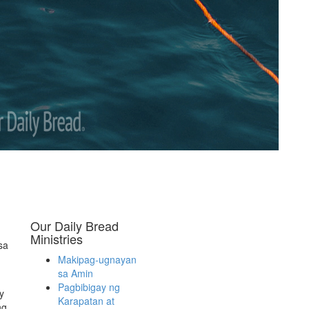
Our Daily Bread
Ministries
sa
Makipag-ugnayan
sa Amin
Pagbibigay ng
y
Karapatan at
ng