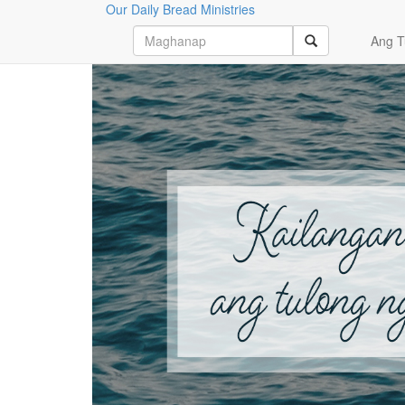
Our Daily Bread Ministries
Magpatuloy sa Pagbabasa
Ang T