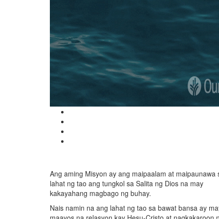
Ang aming Misyon ay ang maipaalam at maipaunawa 
lahat ng tao ang tungkol sa Salita ng Dios na may
kakayahang magbago ng buhay.
Nais namin na ang lahat ng tao sa bawat bansa ay ma
maayos na relasyon kay Hesu-Cristo at nagkakaroon 