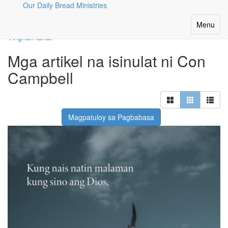
Our Daily Bread Ministries
Ang Aming Mga Manunulat
Toggle
Menu
navigatio
Tingnan lahat
Mga artikel na isinulat ni Con
Campbell
Magpatuloy sa Pagbabasa