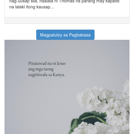
nag-uusap sila, naalala ni Thomas na parang may kapatid
na lalaki itong kausap…
Magpatuloy sa Pagbabasa