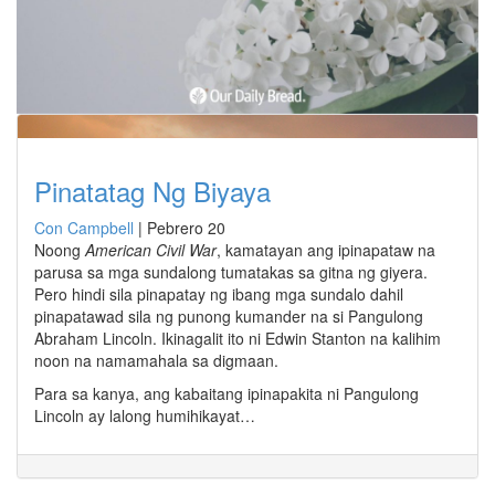
Pinatatag Ng Biyaya
Con Campbell
|
Pebrero 20
Noong
American Civil War
, kamatayan ang ipinapataw na
parusa sa mga sundalong tumatakas sa gitna ng giyera.
Pero hindi sila pinapatay ng ibang mga sundalo dahil
pinapatawad sila ng punong kumander na si Pangulong
Abraham Lincoln. Ikinagalit ito ni Edwin Stanton na kalihim
noon na namamahala sa digmaan.
Para sa kanya, ang kabaitang ipinapakita ni Pangulong
Lincoln ay lalong humihikayat…