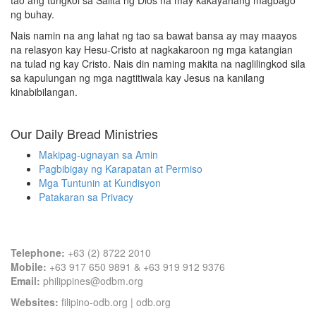
tao ang tungkol sa Salita ng Dios na may kakayahang magbago
ng buhay.
Nais namin na ang lahat ng tao sa bawat bansa ay may maayos
na relasyon kay Hesu-Cristo at nagkakaroon ng mga katangian
na tulad ng kay Cristo. Nais din naming makita na naglilingkod sila
sa kapulungan ng mga nagtitiwala kay Jesus na kanilang
kinabibilangan.
Our Daily Bread Ministries
Makipag-ugnayan sa Amin
Pagbibigay ng Karapatan at Permiso
Mga Tuntunin at Kundisyon
Patakaran sa Privacy
Contact Information
Telephone:
+63 (2) 8722 2010
Mobile:
+63 917 650 9891 & +63 919 912 9376
Email:
philippines@odbm.org
Websites:
filipino-odb.org
|
odb.org