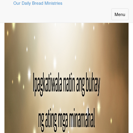
Our Daily Bread Ministries
Magpatuloy sa Pagbabasa
Toggle
Menu
navigatio