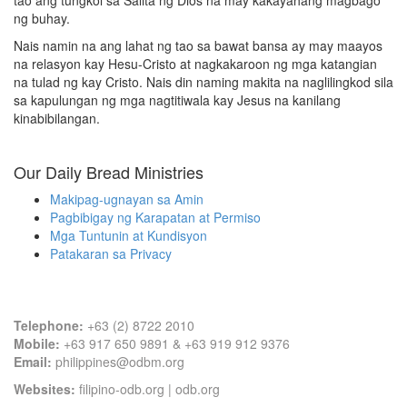
tao ang tungkol sa Salita ng Dios na may kakayahang magbago
ng buhay.
Nais namin na ang lahat ng tao sa bawat bansa ay may maayos
na relasyon kay Hesu-Cristo at nagkakaroon ng mga katangian
na tulad ng kay Cristo. Nais din naming makita na naglilingkod sila
sa kapulungan ng mga nagtitiwala kay Jesus na kanilang
kinabibilangan.
Our Daily Bread Ministries
Makipag-ugnayan sa Amin
Pagbibigay ng Karapatan at Permiso
Mga Tuntunin at Kundisyon
Patakaran sa Privacy
Contact Information
Telephone:
+63 (2) 8722 2010
Mobile:
+63 917 650 9891 & +63 919 912 9376
Email:
philippines@odbm.org
Websites:
filipino-odb.org
|
odb.org