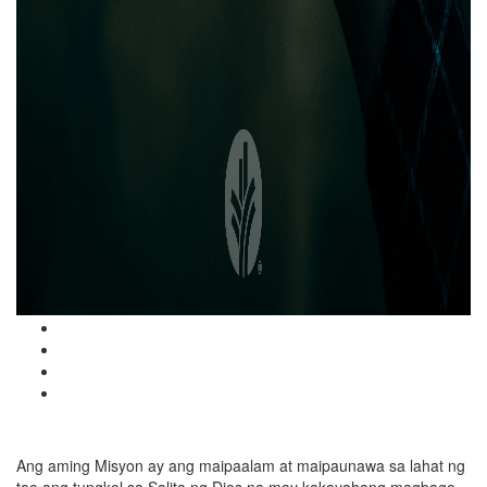
Ang aming Misyon ay ang maipaalam at maipaunawa sa lahat ng