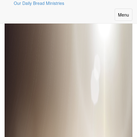
Our Daily Bread Ministries
Magpatuloy sa Pagbabasa
Toggle
Menu
navigatio