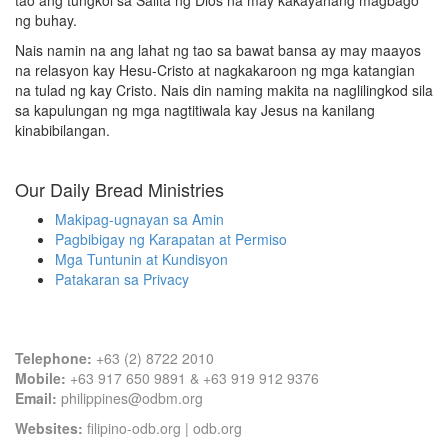
tao ang tungkol sa Salita ng Dios na may kakayahang magbago
ng buhay.
Nais namin na ang lahat ng tao sa bawat bansa ay may maayos
na relasyon kay Hesu-Cristo at nagkakaroon ng mga katangian
na tulad ng kay Cristo. Nais din naming makita na naglilingkod sila
sa kapulungan ng mga nagtitiwala kay Jesus na kanilang
kinabibilangan.
Our Daily Bread Ministries
Makipag-ugnayan sa Amin
Pagbibigay ng Karapatan at Permiso
Mga Tuntunin at Kundisyon
Patakaran sa Privacy
Contact Information
Telephone:
+63 (2) 8722 2010
Mobile:
+63 917 650 9891 & +63 919 912 9376
Email:
philippines@odbm.org
Websites:
filipino-odb.org
|
odb.org