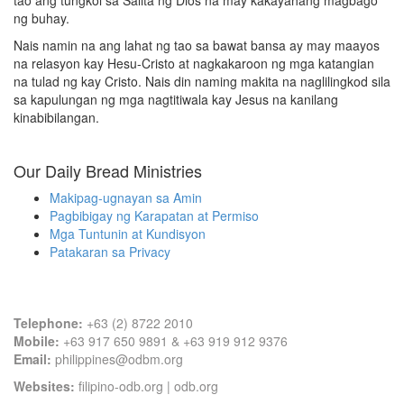
tao ang tungkol sa Salita ng Dios na may kakayahang magbago
ng buhay.
Nais namin na ang lahat ng tao sa bawat bansa ay may maayos
na relasyon kay Hesu-Cristo at nagkakaroon ng mga katangian
na tulad ng kay Cristo. Nais din naming makita na naglilingkod sila
sa kapulungan ng mga nagtitiwala kay Jesus na kanilang
kinabibilangan.
Our Daily Bread Ministries
Makipag-ugnayan sa Amin
Pagbibigay ng Karapatan at Permiso
Mga Tuntunin at Kundisyon
Patakaran sa Privacy
Contact Information
Telephone:
+63 (2) 8722 2010
Mobile:
+63 917 650 9891 & +63 919 912 9376
Email:
philippines@odbm.org
Websites:
filipino-odb.org
|
odb.org