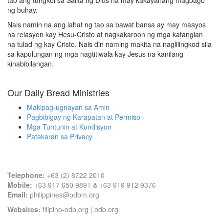
tao ang tungkol sa Salita ng Dios na may kakayahang magbago
ng buhay.
Nais namin na ang lahat ng tao sa bawat bansa ay may maayos
na relasyon kay Hesu-Cristo at nagkakaroon ng mga katangian
na tulad ng kay Cristo. Nais din naming makita na naglilingkod sila
sa kapulungan ng mga nagtitiwala kay Jesus na kanilang
kinabibilangan.
Our Daily Bread Ministries
Makipag-ugnayan sa Amin
Pagbibigay ng Karapatan at Permiso
Mga Tuntunin at Kundisyon
Patakaran sa Privacy
Contact Information
Telephone:
+63 (2) 8722 2010
Mobile:
+63 917 650 9891 & +63 919 912 9376
Email:
philippines@odbm.org
Websites:
filipino-odb.org
|
odb.org