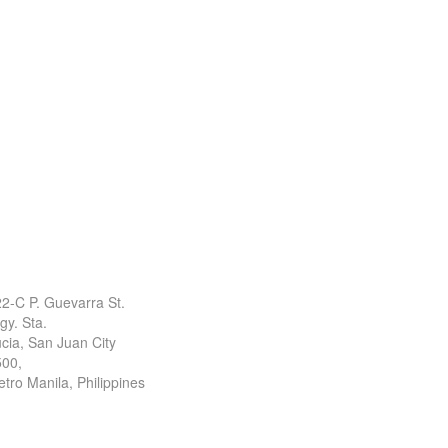
ffice Address
2-C P. Guevarra St.
gy. Sta.
cia, San Juan City
500,
tro Manila, Philippines