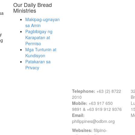
Our Daily Bread
Ministries
sa
Makipag-ugnayan
sa Amin
Pagbibigay ng
y
Karapatan at
ng
Permiso
Mga Tuntunin at
Kundisyon
Patakaran sa
Privacy
Contact Information
O
Telephone:
+63 (2) 8722
32
2010
Br
Mobile:
+63 917 650
Lu
9891 & +63 919 912 9376
1
Email:
Me
philippines@odbm.org
Websites:
filipino-