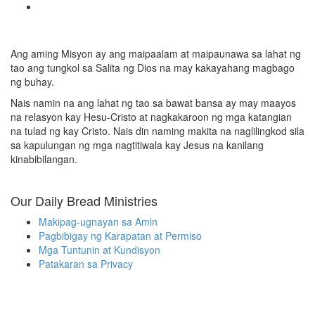
Ang aming Misyon ay ang maipaalam at maipaunawa sa lahat ng
tao ang tungkol sa Salita ng Dios na may kakayahang magbago
ng buhay.
Nais namin na ang lahat ng tao sa bawat bansa ay may maayos
na relasyon kay Hesu-Cristo at nagkakaroon ng mga katangian
na tulad ng kay Cristo. Nais din naming makita na naglilingkod sila
sa kapulungan ng mga nagtitiwala kay Jesus na kanilang
kinabibilangan.
Our Daily Bread Ministries
Makipag-ugnayan sa Amin
Pagbibigay ng Karapatan at Permiso
Mga Tuntunin at Kundisyon
Patakaran sa Privacy
Contact Information