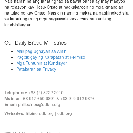
Nais namin na ang lahat ng tao sa bawat bansa ay may maayos
na relasyon kay Hesu-Cristo at nagkakaroon ng mga katangian
na tulad ng kay Cristo. Nais din naming makita na naglilingkod sila
sa kapulungan ng mga nagtitiwala kay Jesus na kanilang
kinabibilangan.
Our Daily Bread Ministries
Makipag-ugnayan sa Amin
Pagbibigay ng Karapatan at Permiso
Mga Tuntunin at Kundisyon
Patakaran sa Privacy
Contact Information
Telephone:
+63 (2) 8722 2010
Mobile:
+63 917 650 9891 & +63 919 912 9376
Email:
philippines@odbm.org
Websites:
filipino-odb.org
|
odb.org
Office Address