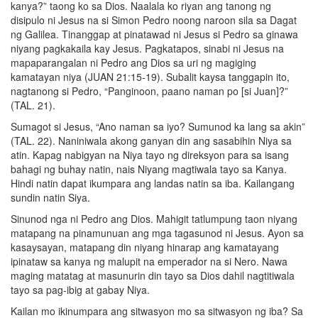
kanya?” taong ko sa Dios. Naalala ko riyan ang tanong ng
disipulo ni Jesus na si Simon Pedro noong naroon sila sa Dagat
ng Galilea. Tinanggap at pinatawad ni Jesus si Pedro sa ginawa
niyang pagkakaila kay Jesus. Pagkatapos, sinabi ni Jesus na
mapaparangalan ni Pedro ang Dios sa uri ng magiging
kamatayan niya (JUAN 21:15-19). Subalit kaysa tanggapin ito,
nagtanong si Pedro, “Panginoon, paano naman po [si Juan]?”
(TAL. 21).
Sumagot si Jesus, “Ano naman sa iyo? Sumunod ka lang sa akin”
(TAL. 22). Naniniwala akong ganyan din ang sasabihin Niya sa
atin. Kapag nabigyan na Niya tayo ng direksyon para sa isang
bahagi ng buhay natin, nais Niyang magtiwala tayo sa Kanya.
Hindi natin dapat ikumpara ang landas natin sa iba. Kailangang
sundin natin Siya.
Sinunod nga ni Pedro ang Dios. Mahigit tatlumpung taon niyang
matapang na pinamunuan ang mga tagasunod ni Jesus. Ayon sa
kasaysayan, matapang din niyang hinarap ang kamatayang
ipinataw sa kanya ng malupit na emperador na si Nero. Nawa
maging matatag at masunurin din tayo sa Dios dahil nagtitiwala
tayo sa pag-ibig at gabay Niya.
Kailan mo ikinumpara ang sitwasyon mo sa sitwasyon ng iba? Sa