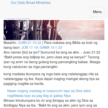
Our Daily Bread Ministries
E ANO NGAYON SA’YO?
Toggle
Menu
navigatio
Hunyo 30, 2026
Basahin:
JUAN 21:15-22
| Para mabasa ang Biblia sa loob ng
isang taon:
JOB 17-19; GAWA 10:1-23
Ano naman [ito] sa iyo? Sumunod ka lang sa akin. - Juan 21:22
“Bakit presa ang
lollipop
ko, pero ubas ang sa kanya?” Tanong
iyan ng anim na taong gulang kong pamangking babae. Maaga
kong natutunan sa mga pamangkin
kong madalas ikumpara ng mga bata ang natatanggap nila sa
natatanggap ng iba. Kaya dapat maging maingat akong tiya sa
pagiging magiliw sa kanila.
Nawa maging matatag at masunurin tayo sa Dios dahil
nagtitiwala tayo sa pag-ibig at gabay Niya.
Minsan kinukumpara ko rin ang ibinigay sa akin ng Dios sa
ibinibigay Niya sa iba. “Bakit ito ang sa akin, pero iyon ang sa