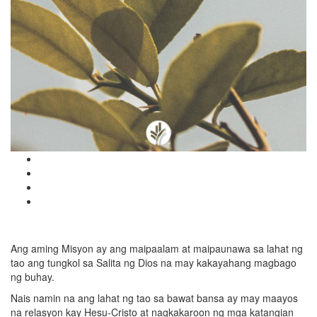
Ang aming Misyon ay ang maipaalam at maipaunawa sa lahat ng
tao ang tungkol sa Salita ng Dios na may kakayahang magbago
ng buhay.
Nais namin na ang lahat ng tao sa bawat bansa ay may maayos
na relasyon kay Hesu-Cristo at nagkakaroon ng mga katangian