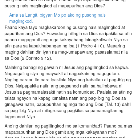
pusong nais maglingkod at mapapurihan ang Dios?
Ama sa Langit, bigyan Mo po ako ng pusong nais
maglingkod.
Paano kaya tayo magkakaroon ng pusong nais maglingkod at
papurihan ang Dios? Puwedeng hilingin sa Dios na ipakita sa atin
paano magagamit ang mga kakayahang ipinagkatiwala Niya sa
atin para sa kapakinabangan ng iba (1 Pedro 4:10). Maaaring
maging dahilan din iyan na mag-umapaw ang pasasalamat nila
sa Dios (2 Corinto 9:12).
Malaking bahagi ng gawain ni Jesus ang paglilingkod sa kapwa.
Nagpagaling siya ng maysakit at nagpakain ng nagugutom.
Naging paraan ito para ipakilala Niya ang kabaitan at pag-ibig ng
Dios. Naipapakita natin ang pagsunod natin sa halimbawa ni
Jesus sa pagmamalasakit natin sa komunidad. Paalala sa atin ng
talata ngayon na kapag ipinakita natin ang pag-ibig ng Dios sa
ginagawa natin, papupurihan ng mga tao ang Dios (Tal. 13) dahil
sa pag-ibig Niya at milagrosong pagkilos sa pamamagitan ng
tagasunod Niya.
Ano’ng dahilan ng paglilingkod mo sa komunidad? Paano pa mas
mapapapurihan ang Dios gamit ang mga kakayahan mo?
Ama sa Langit, bigyan Mo po ako ng pusong nais maglingkod.