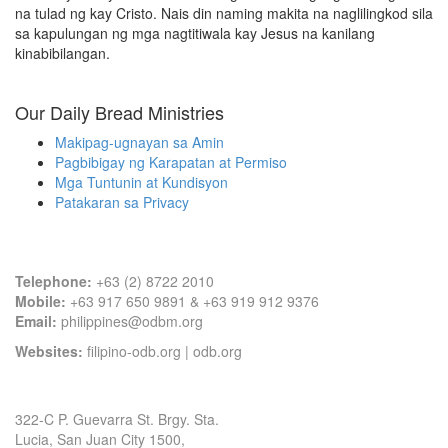
na tulad ng kay Cristo. Nais din naming makita na naglilingkod sila
sa kapulungan ng mga nagtitiwala kay Jesus na kanilang
kinabibilangan.
Our Daily Bread Ministries
Makipag-ugnayan sa Amin
Pagbibigay ng Karapatan at Permiso
Mga Tuntunin at Kundisyon
Patakaran sa Privacy
Contact Information
Telephone:
+63 (2) 8722 2010
Mobile:
+63 917 650 9891 & +63 919 912 9376
Email:
philippines@odbm.org
Websites:
filipino-odb.org
|
odb.org
Office Address
322-C P. Guevarra St. Brgy. Sta.
Lucia, San Juan City 1500,