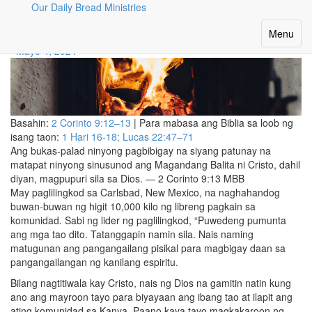
Our Daily Bread Ministries
Puso Na Nais Maglingkod
Toggle
Menu
navigatio
Mayo 4, 2024
Basahin:
2 Corinto 9:12–13
| Para mabasa ang Biblia sa loob ng
isang taon:
1 Hari 16-18;
Lucas 22:47–71
Ang bukas-palad ninyong pagbibigay na siyang patunay na
matapat ninyong sinusunod ang Magandang Balita ni Cristo, dahil
diyan, magpupuri sila sa Dios. — 2 Corinto 9:13 MBB
May paglilingkod sa Carlsbad, New Mexico, na naghahandog
buwan-buwan ng higit 10,000 kilo ng libreng pagkain sa
komunidad. Sabi ng lider ng paglilingkod, “Puwedeng pumunta
ang mga tao dito. Tatanggapin namin sila. Nais naming
matugunan ang pangangailang pisikal para magbigay daan sa
pangangailangan ng kanilang espiritu.
Bilang nagtitiwala kay Cristo, nais ng Dios na gamitin natin kung
ano ang mayroon tayo para biyayaan ang ibang tao at ilapit ang
ating komunidad sa Kanya. Paano kaya tayo magkakaroon ng