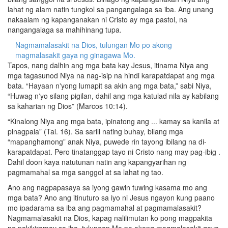
lahat ng alam natin tungkol sa pangangalaga sa iba. Ang unang
nakaalam ng kapanganakan ni Cristo ay mga pastol, na
nangangalaga sa mahihinang tupa.
Nagmamalasakit na Dios, tulungan Mo po akong
magmalasakit gaya ng ginagawa Mo.
Tapos, nang dalhin ang mga bata kay Jesus, itinama Niya ang
mga tagasunod Niya na nag-isip na hindi karapatdapat ang mga
bata. “Hayaan nʼyong lumapit sa akin ang mga bata,” sabi Niya,
“Huwag nʼyo silang pigilan, dahil ang mga katulad nila ay kabilang
sa kaharian ng Dios” (Marcos 10:14).
“Kinalong Niya ang mga bata, ipinatong ang ... kamay sa kanila at
pinagpala” (Tal. 16). Sa sarili nating buhay, bilang mga
“mapanghamong” anak Niya, puwede rin tayong ibilang na di-
karapatdapat. Pero tinatanggap tayo ni Cristo nang may pag-ibig .
Dahil doon kaya natutunan natin ang kapangyarihan ng
pagmamahal sa mga sanggol at sa lahat ng tao.
Ano ang nagpapasaya sa iyong gawin tuwing kasama mo ang
mga bata? Ano ang itinuturo sa iyo ni Jesus ngayon kung paano
mo ipadarama sa iba ang pagmamahal at pagmamalasakit?
Nagmamalasakit na Dios, kapag nalilimutan ko pong magpakita
ng pakikiramay sa iba, tulungan Mo po akong magmalasakit gaya