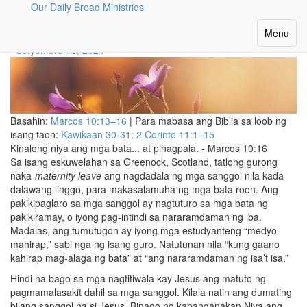
Our Daily Bread Ministries
Matutong Magmahal
Toggle
Menu
navigatio
Setyembre 18, 2024
Basahin:
Marcos 10:13–16
| Para mabasa ang Biblia sa loob ng
isang taon:
Kawikaan 30-31;
2 Corinto 11:1–15
Kinalong niya ang mga bata... at pinagpala. - Marcos 10:16
Sa isang eskuwelahan sa Greenock, Scotland, tatlong gurong
naka-
maternity leave
ang nagdadala ng mga sanggol nila kada
dalawang linggo, para makasalamuha ng mga bata roon. Ang
pakikipaglaro sa mga sanggol ay nagtuturo sa mga bata ng
pakikiramay, o iyong pag-intindi sa nararamdaman ng iba.
Madalas, ang tumutugon ay iyong mga estudyanteng “medyo
mahirap,” sabi nga ng isang guro. Natutunan nila “kung gaano
kahirap mag-alaga ng bata” at “ang nararamdaman ng isa’t isa.”
Hindi na bago sa mga nagtitiwala kay Jesus ang matuto ng
pagmamalasakit dahil sa mga sanggol. Kilala natin ang dumating
bilang sanggol na si Jesus. Binago ng kapanganakan Niya ang