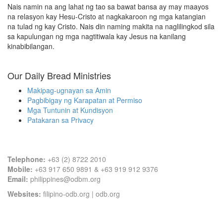
Nais namin na ang lahat ng tao sa bawat bansa ay may maayos
na relasyon kay Hesu-Cristo at nagkakaroon ng mga katangian
na tulad ng kay Cristo. Nais din naming makita na naglilingkod sila
sa kapulungan ng mga nagtitiwala kay Jesus na kanilang
kinabibilangan.
Our Daily Bread Ministries
Makipag-ugnayan sa Amin
Pagbibigay ng Karapatan at Permiso
Mga Tuntunin at Kundisyon
Patakaran sa Privacy
Contact Information
Telephone:
+63 (2) 8722 2010
Mobile:
+63 917 650 9891 & +63 919 912 9376
Email:
philippines@odbm.org
Websites:
filipino-odb.org
|
odb.org
Office Address