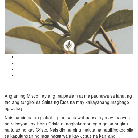
Ang aming Misyon ay ang maipaalam at maipaunawa sa lahat ng
tao ang tungkol sa Salita ng Dios na may kakayahang magbago
ng buhay.
Nais namin na ang lahat ng tao sa bawat bansa ay may maayos
na relasyon kay Hesu-Cristo at nagkakaroon ng mga katangian
na tulad ng kay Cristo. Nais din naming makita na naglilingkod sila
sa kapulungan ng mga nagtitiwala kay Jesus na kanilang