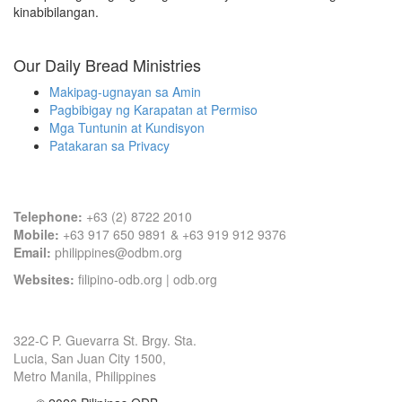
kinabibilangan.
Our Daily Bread Ministries
Makipag-ugnayan sa Amin
Pagbibigay ng Karapatan at Permiso
Mga Tuntunin at Kundisyon
Patakaran sa Privacy
Contact Information
Telephone:
+63 (2) 8722 2010
Mobile:
+63 917 650 9891 & +63 919 912 9376
Email:
philippines@odbm.org
Websites:
filipino-odb.org
|
odb.org
Office Address
322-C P. Guevarra St. Brgy. Sta.
Lucia, San Juan City 1500,
Metro Manila, Philippines