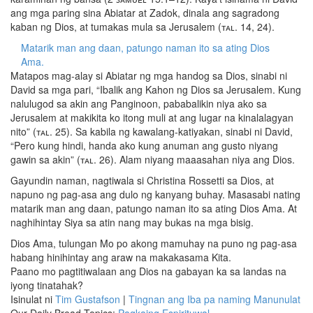
ang mga paring sina Abiatar at Zadok, dinala ang sagradong
kaban ng Dios, at tumakas mula sa Jerusalem (ᴛᴀʟ. 14, 24).
Matarik man ang daan, patungo naman ito sa ating Dios
Ama.
Matapos mag-alay si Abiatar ng mga handog sa Dios, sinabi ni
David sa mga pari, “Ibalik ang Kahon ng Dios sa Jerusalem. Kung
nalulugod sa akin ang Panginoon, pababalikin niya ako sa
Jerusalem at makikita ko itong muli at ang lugar na kinalalagyan
nito” (ᴛᴀʟ. 25). Sa kabila ng kawalang-katiyakan, sinabi ni David,
“Pero kung hindi, handa ako kung anuman ang gusto niyang
gawin sa akin” (ᴛᴀʟ. 26). Alam niyang maaasahan niya ang Dios.
Gayundin naman, nagtiwala si Christina Rossetti sa Dios, at
napuno ng pag-asa ang dulo ng kanyang buhay. Masasabi nating
matarik man ang daan, patungo naman ito sa ating Dios Ama. At
naghihintay Siya sa atin nang may bukas na mga bisig.
Dios Ama, tulungan Mo po akong mamuhay na puno ng pag-asa
habang hinihintay ang araw na makakasama Kita.
Paano mo pagtitiwalaan ang Dios na gabayan ka sa landas na
iyong tinatahak?
Isinulat ni
Tim Gustafson
|
Tingnan ang Iba pa naming Manunulat
Our Daily Bread Topics:
Pagkaing Espirituwal