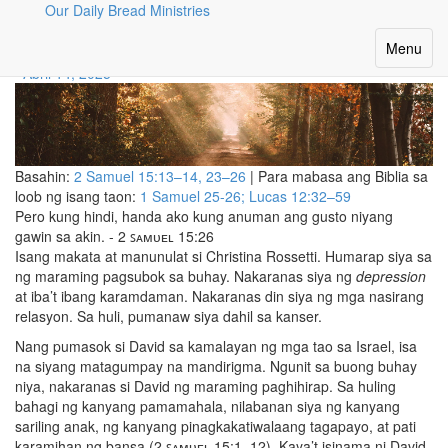
Our Daily Bread Ministries
PAGHARAP SA PAGSUBOK
Toggle
Menu
navigatio
Abril 14, 2025
Basahin:
2 Samuel 15:13–14, 23–26
| Para mabasa ang Biblia sa
loob ng isang taon:
1 Samuel 25-26; Lucas 12:32–59
Pero kung hindi, handa ako kung anuman ang gusto niyang
gawin sa akin. - 2 ꜱᴀᴍᴜᴇʟ 15:26
Isang makata at manunulat si Christina Rossetti. Humarap siya sa
ng maraming pagsubok sa buhay. Nakaranas siya ng
depression
at iba’t ibang karamdaman. Nakaranas din siya ng mga nasirang
relasyon. Sa huli, pumanaw siya dahil sa kanser.
Nang pumasok si David sa kamalayan ng mga tao sa Israel, isa
na siyang matagumpay na mandirigma. Ngunit sa buong buhay
niya, nakaranas si David ng maraming paghihirap. Sa huling
bahagi ng kanyang pamamahala, nilabanan siya ng kanyang
sariling anak, ng kanyang pinagkakatiwalaang tagapayo, at pati
karamihan ng bansa (2 ꜱᴀᴍᴜᴇʟ 15:1–12). Kaya’t isinama ni David