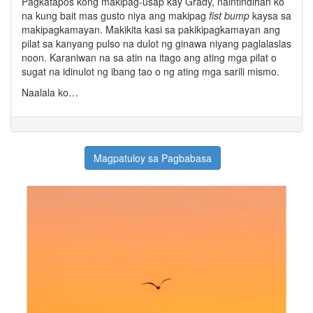
Pagkatapos kong makipag-usap kay Grady, naintindihan ko
na kung bait mas gusto niya ang makipag
fist bump
kaysa sa
makipagkamayan. Makikita kasi sa pakikipagkamayan ang
pilat sa kanyang pulso na dulot ng ginawa niyang paglalaslas
noon. Karaniwan na sa atin na itago ang ating mga pilat o
sugat na idinulot ng ibang tao o ng ating mga sarili mismo.
Naalala ko…
Magpatuloy sa Pagbabasa