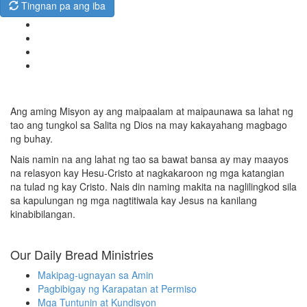
Tingnan pa ang iba
Ang aming Misyon ay ang maipaalam at maipaunawa sa lahat ng
tao ang tungkol sa Salita ng Dios na may kakayahang magbago
ng buhay.
Nais namin na ang lahat ng tao sa bawat bansa ay may maayos
na relasyon kay Hesu-Cristo at nagkakaroon ng mga katangian
na tulad ng kay Cristo. Nais din naming makita na naglilingkod sila
sa kapulungan ng mga nagtitiwala kay Jesus na kanilang
kinabibilangan.
Our Daily Bread Ministries
Makipag-ugnayan sa Amin
Pagbibigay ng Karapatan at Permiso
Mga Tuntunin at Kundisyon