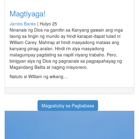
Magtiyaga!
James Banks
|
Hulyo 25
Ninanais ng Dios na gamitin sa Kanyang gawain ang mga
taong sa tingin ng mundo ay hindi karapat-dapat tulad ni
William Carey. Mahirap at hindi masyadong mataas ang
kanyang pinag-aralan. Hindi rin siya masyadong
matagumpay pagdating sa napili niyang trabaho. Pero,
binigyan siya ng Dios ng pagnanais sa pagpapahayag ng
Magandang Balita at naging misyonero.
Natuto si William ng wikang…
Magpatuloy sa Pagbabasa