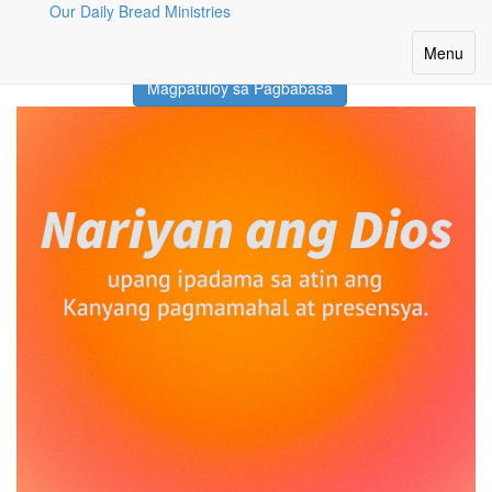
Our Daily Bread Ministries
Month: Hulyo 2022
Toggle
Menu
navigatio
Magpatuloy sa Pagbabasa