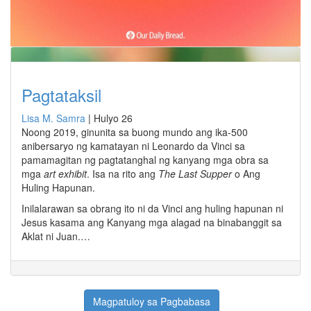
Pagtataksil
Lisa M. Samra
|
Hulyo 26
Noong 2019, ginunita sa buong mundo ang ika-500
anibersaryo ng kamatayan ni Leonardo da Vinci sa
pamamagitan ng pagtatanghal ng kanyang mga obra sa
mga
art exhibit
. Isa na rito ang
The Last Supper
o Ang
Huling Hapunan.
Inilalarawan sa obrang ito ni da Vinci ang huling hapunan ni
Jesus kasama ang Kanyang mga alagad na binabanggit sa
Aklat ni Juan.…
Magpatuloy sa Pagbabasa