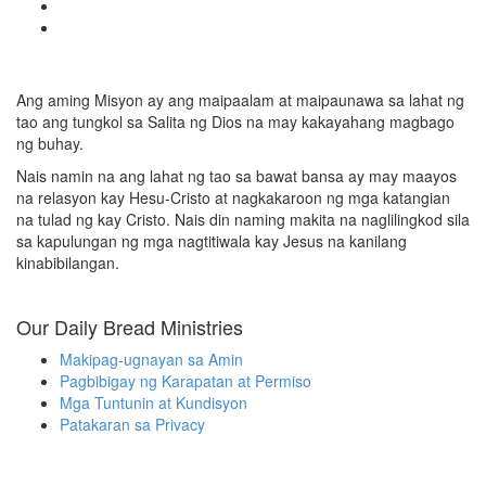
Ang aming Misyon ay ang maipaalam at maipaunawa sa lahat ng
tao ang tungkol sa Salita ng Dios na may kakayahang magbago
ng buhay.
Nais namin na ang lahat ng tao sa bawat bansa ay may maayos
na relasyon kay Hesu-Cristo at nagkakaroon ng mga katangian
na tulad ng kay Cristo. Nais din naming makita na naglilingkod sila
sa kapulungan ng mga nagtitiwala kay Jesus na kanilang
kinabibilangan.
Our Daily Bread Ministries
Makipag-ugnayan sa Amin
Pagbibigay ng Karapatan at Permiso
Mga Tuntunin at Kundisyon
Patakaran sa Privacy
Contact Information