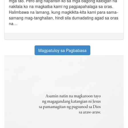
mga tao. Pero ang napansin ko sa mga bagong kaibigan na
nakilala ko na magkaiba kami ng pagpapahalaga sa oras.
Halimbawa na lamang, kung magkikita-kita kami para sama-
samang mag-tanghalian, hindi sila dumadating agad sa oras
na…
Magpatuloy sa Pagbabasa