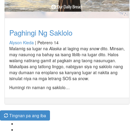
Paghingi Ng Saklolo
Alyson Kieda
|
Pebrero 14
Malamig sa lugar na
Alaska
at laging may
snow
dito. Minsan,
may nasunog na bahay sa isang liblib na lugar dito. Halos
walang natirang gamit at pagkain ang taong nasunugan.
Makalipas ang tatlong linggo, nabigyan siya ng saklolo nang
may dumaan na eroplano sa kanyang lugar at nakita ang
isinulat niya na mga letrang SOS sa
snow
.
Humingi rin naman ng saklolo…
Tingnan pa ang iba