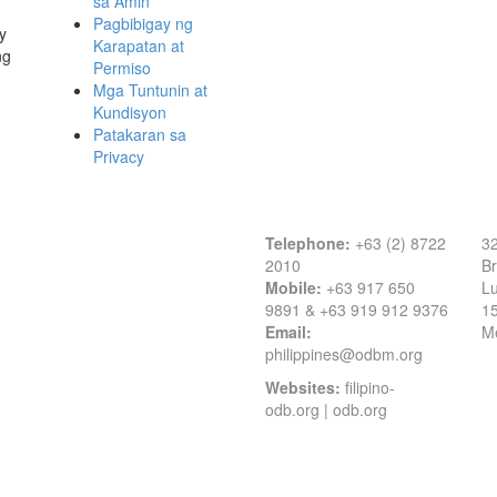
sa Amin
Pagbibigay ng
y
Karapatan at
ng
Permiso
Mga Tuntunin at
Kundisyon
Patakaran sa
Privacy
Contact Information
O
Telephone:
+63 (2) 8722
32
2010
Br
Mobile:
+63 917 650
Lu
9891 & +63 919 912 9376
1
Email:
Me
philippines@odbm.org
Websites:
filipino-
odb.org
|
odb.org