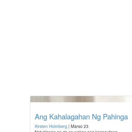
Ang Kahalagahan Ng Pahinga
Kirsten Holmberg
|
Marso 23