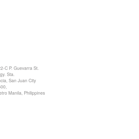
ffice Address
2-C P. Guevarra St.
gy. Sta.
cia, San Juan City
500,
tro Manila, Philippines