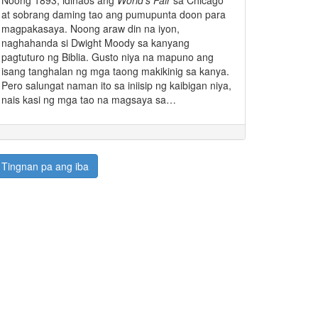
Noong 1893, idinaos ang
World’s Fair
sa Chicago
at sobrang daming tao ang pumupunta doon para
magpakasaya. Noong araw din na iyon,
naghahanda si Dwight Moody sa kanyang
pagtuturo ng Biblia. Gusto niya na mapuno ang
isang tanghalan ng mga taong makikinig sa kanya.
Pero salungat naman ito sa iniisip ng kaibigan niya,
nais kasi ng mga tao na magsaya sa…
Tingnan pa ang iba