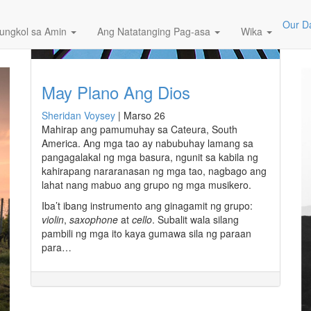
Our Da
ungkol sa Amin
Ang Natatanging Pag-asa
Wika
May Plano Ang Dios
Sheridan Voysey
|
Marso 26
Mahirap ang pamumuhay sa Cateura, South
America. Ang mga tao ay nabubuhay lamang sa
pangagalakal ng mga basura, ngunit sa kabila ng
kahirapang nararanasan ng mga tao, nagbago ang
lahat nang mabuo ang grupo ng mga musikero.
Iba’t ibang instrumento ang ginagamit ng grupo:
violin
,
saxophone
at
cello
. Subalit wala silang
pambili ng mga ito kaya gumawa sila ng paraan
para…