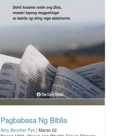
Pagbabasa Ng Biblia
Amy Boucher Pye
|
Marso 22