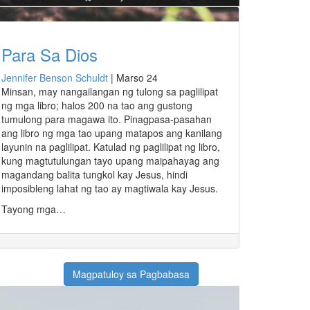
Para Sa Dios
Jennifer Benson Schuldt
|
Marso 24
Minsan, may nangailangan ng tulong sa paglilipat
ng mga libro; halos 200 na tao ang gustong
tumulong para magawa ito. Pinagpasa-pasahan
ang libro ng mga tao upang matapos ang kanilang
layunin na paglilipat. Katulad ng paglilipat ng libro,
kung magtutulungan tayo upang maipahayag ang
magandang balita tungkol kay Jesus, hindi
imposibleng lahat ng tao ay magtiwala kay Jesus.
Tayong mga…
Magpatuloy sa Pagbabasa