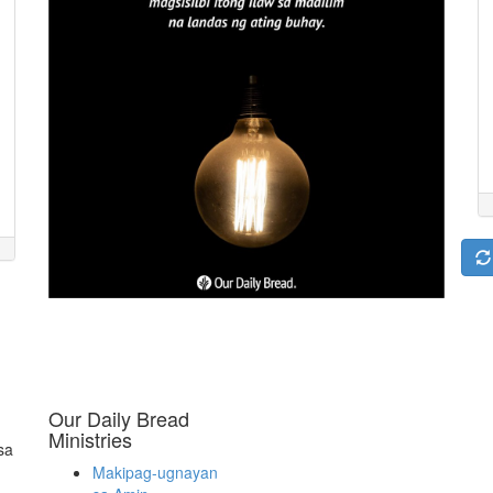
Our Daily Bread
Ministries
sa
Makipag-ugnayan