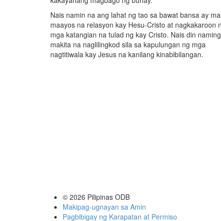
kakayahang magbago ng buhay.
Nais namin na ang lahat ng tao sa bawat bansa ay ma
maayos na relasyon kay Hesu-Cristo at nagkakaroon 
mga katangian na tulad ng kay Cristo. Nais din naming
makita na naglilingkod sila sa kapulungan ng mga
nagtitiwala kay Jesus na kanilang kinabibilangan.
© 2026
Pilipinas ODB
Makipag-ugnayan sa Amin
Pagbibigay ng Karapatan at Permiso