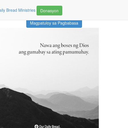
ily Bread Ministries
Donasyon
Magpatuloy sa Pagbabasa