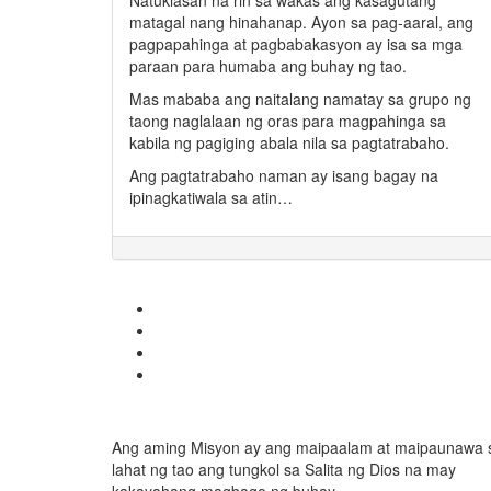
Natuklasan na rin sa wakas ang kasagutang
matagal nang hinahanap. Ayon sa pag-aaral, ang
pagpapahinga at pagbabakasyon ay isa sa mga
paraan para humaba ang buhay ng tao.
Mas mababa ang naitalang namatay sa grupo ng
taong naglalaan ng oras para magpahinga sa
kabila ng pagiging abala nila sa pagtatrabaho.
Ang pagtatrabaho naman ay isang bagay na
ipinagkatiwala sa atin…
Ang aming Misyon ay ang maipaalam at maipaunawa 
lahat ng tao ang tungkol sa Salita ng Dios na may