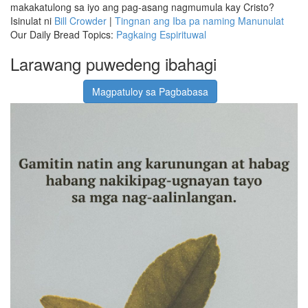
makakatulong sa iyo ang pag-asang nagmumula kay Cristo?
Isinulat ni
Bill Crowder
|
Tingnan ang Iba pa naming Manunulat
Our Daily Bread Topics:
Pagkaing Espirituwal
Larawang puwedeng ibahagi
Magpatuloy sa Pagbabasa