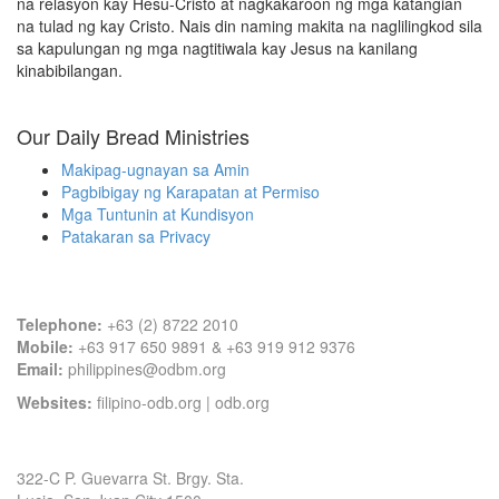
na relasyon kay Hesu-Cristo at nagkakaroon ng mga katangian
na tulad ng kay Cristo. Nais din naming makita na naglilingkod sila
sa kapulungan ng mga nagtitiwala kay Jesus na kanilang
kinabibilangan.
Our Daily Bread Ministries
Makipag-ugnayan sa Amin
Pagbibigay ng Karapatan at Permiso
Mga Tuntunin at Kundisyon
Patakaran sa Privacy
Contact Information
Telephone:
+63 (2) 8722 2010
Mobile:
+63 917 650 9891 & +63 919 912 9376
Email:
philippines@odbm.org
Websites:
filipino-odb.org
|
odb.org
Office Address
322-C P. Guevarra St. Brgy. Sta.