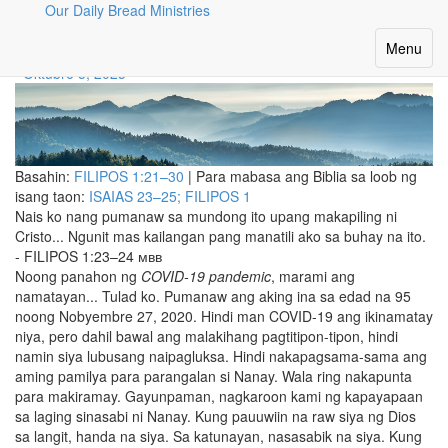
Our Daily Bread Ministries
HANDA NA
Toggle
Menu
navigatio
Oktubre 5, 2025
Basahin:
FILIPOS 1:21–30
| Para mabasa ang Biblia sa loob ng
isang taon:
ISAIAS 23–25; FILIPOS 1
Nais ko nang pumanaw sa mundong ito upang makapiling ni
Cristo... Ngunit mas kailangan pang manatili ako sa buhay na ito.
- FILIPOS 1:23–24 ᴍʙʙ
Noong panahon ng
COVID-19 pandemic
, marami ang
namatayan... Tulad ko. Pumanaw ang aking ina sa edad na 95
noong Nobyembre 27, 2020. Hindi man COVID-19 ang ikinamatay
niya, pero dahil bawal ang malakihang pagtitipon-tipon, hindi
namin siya lubusang naipagluksa. Hindi nakapagsama-sama ang
aming pamilya para parangalan si Nanay. Wala ring nakapunta
para makiramay. Gayunpaman, nagkaroon kami ng kapayapaan
sa laging sinasabi ni Nanay. Kung pauuwiin na raw siya ng Dios
sa langit, handa na siya. Sa katunayan, nasasabik na siya. Kung