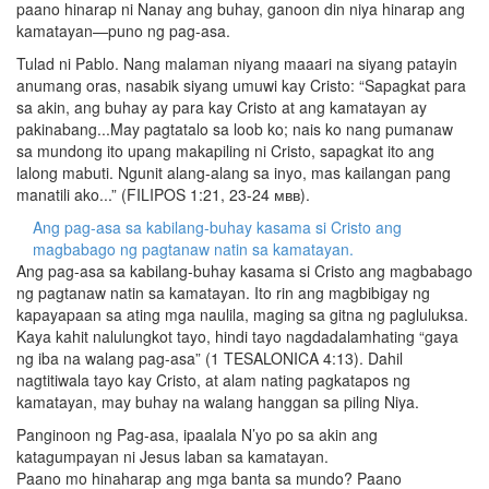
paano hinarap ni Nanay ang buhay, ganoon din niya hinarap ang
kamatayan—puno ng pag-asa.
Tulad ni Pablo. Nang malaman niyang maaari na siyang patayin
anumang oras, nasabik siyang umuwi kay Cristo: “Sapagkat para
sa akin, ang buhay ay para kay Cristo at ang kamatayan ay
pakinabang...May pagtatalo sa loob ko; nais ko nang pumanaw
sa mundong ito upang makapiling ni Cristo, sapagkat ito ang
lalong mabuti. Ngunit alang-alang sa inyo, mas kailangan pang
manatili ako...” (FILIPOS 1:21, 23-24 ᴍʙʙ).
Ang pag-asa sa kabilang-buhay kasama si Cristo ang
magbabago ng pagtanaw natin sa kamatayan.
Ang pag-asa sa kabilang-buhay kasama si Cristo ang magbabago
ng pagtanaw natin sa kamatayan. Ito rin ang magbibigay ng
kapayapaan sa ating mga naulila, maging sa gitna ng pagluluksa.
Kaya kahit nalulungkot tayo, hindi tayo nagdadalamhating “gaya
ng iba na walang pag-asa” (1 TESALONICA 4:13). Dahil
nagtitiwala tayo kay Cristo, at alam nating pagkatapos ng
kamatayan, may buhay na walang hanggan sa piling Niya.
Panginoon ng Pag-asa, ipaalala N’yo po sa akin ang
katagumpayan ni Jesus laban sa kamatayan.
Paano mo hinaharap ang mga banta sa mundo? Paano