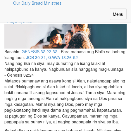
Our Daily Bread Ministries
PAKIKIPAGBUNO SA DIOS
Toggle
Menu
navigatio
Hulyo 5, 2026
Basahin:
GENESIS 32:22-32
| Para mabasa ang Biblia sa loob ng
isang taon:
JOB 30-31; GAWA 13:26-52
Nang nag-iisa na siya, may dumating na isang lalaki at
nakipagbuno sa kanya. Nagbunuan sila hanggang mag-uumaga.
- Genesis 32:24
Matapos pumanaw ang asawa kong si Alan, nakatanggap ako ng
sulat. “Nakipagbuno si Alan tulad ni Jacob, at isa siyang dahilan
bakit nananatili akong tagasunod ni Jesus.” Tama siya. Maraming
naging mga tanong si Alan at nakipagbuno siya sa Dios para sa
mga kasagutan. Mahal niya ang Dios, pero may mga
pagkakataong hindi niya dama ang pagmamahal, kapatawaran,
at pagtugon ng Dios sa kanya. Gayunpaman, maraming mga
pagpapala sa buhay niya, at naging pagpapala rin siya sa iba.
Batbat din ng pakikipagbuno ang buhay ni Jacob. Nilinlang niya