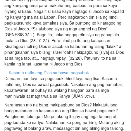
ang kanyang ama para makuha ang basbas na para sa kuya
niyang si Esau. Nagalit si Esau kaya nagtago si Jacob sa kapatid
ng kanyang ina na si Laban. Pero nagkaroon din sila ng hindi
pagkakasundo kaya tumakas siya. Sa puntong ito kinatagpo ng
Dios si Jacob. “Sinalubong siya ng mga anghel ng Dios”
(GENESIS 32:1). Bago ito, nakatanggap din siya ng panaginip
mula sa Dios (28:10-22). Pero hindi pa ito ang katapusan.
Kinatagpo muli ng Dios si Jacob sa katauhan ng isang “lalaki” at
pinangalanan siya bilang Israel “dahil nakipagbuno [siya] sa Dios
at sa mga tao, at... nagtagumpay” (32:28). Patunay ito na sa
kabila ng lahat, kasama ni Jacob ang Dios.
Kasama natin ang Dios sa bawat pagsubok.
Dumaan man tayo sa pagsubok, hindi tayo nag-iisa. Kasama
natin ang Dios sa bawat pagsubok. Nakalaan ang pagmamahal,
kapatawaran, at buhay na walang hanggan para sa mga
maniniwala at magtitiwala sa Kanya (JUAN 3:16).
Naranasan mo na bang makipagbuno sa Dios? Nakatutulong
bang malaman na kasama mo ang Dios sa bawat pagsubok?
Panginoon, tulungan Mo po akong ibigay ang mga tanong at
pagdududa ko sa Iyo. Nalalaman ko pong naririnig Mo ang aking
pagtawag at balang araw, masasagot din ang aking mga tanong.