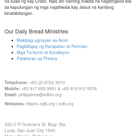
na tulad ng kay Cristo. Nais din naming makita na naglilingkod sila
sa kapulungan ng mga nagtitiwala kay Jesus na kanilang
kinabibilangan.
Our Daily Bread Ministries
Makipag-ugnayan sa Amin
Pagbibigay ng Karapatan at Permiso
Mga Tuntunin at Kundisyon
Patakaran sa Privacy
Contact Information
Telephone:
+63 (2) 8722 2010
Mobile:
+63 917 650 9891 & +63 919 912 9376
Email:
philippines@odbm.org
Websites:
filipino-odb.org
|
odb.org
Office Address
322-C P. Guevarra St. Brgy. Sta.
Lucia, San Juan City 1500,