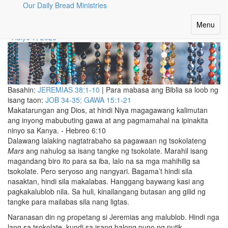
Our Daily Bread Ministries
PAGKALUBLOB
Toggle
Menu
navigatio
Hulyo 7, 2026
Basahin:
JEREMIAS 38:1-10
| Para mabasa ang Biblia sa loob ng
isang taon:
JOB 34-35; GAWA 15:1-21
Makatarungan ang Dios, at hindi Niya magagawang kalimutan
ang inyong mabubuting gawa at ang pagmamahal na ipinakita
ninyo sa Kanya. - Hebreo 6:10
Dalawang lalaking nagtatrabaho sa pagawaan ng tsokolateng
Mars
ang nahulog sa isang tangke ng tsokolate. Marahil isang
magandang biro ito para sa iba, lalo na sa mga mahihilig sa
tsokolate. Pero seryoso ang nangyari. Bagama’t hindi sila
nasaktan, hindi sila makalabas. Hanggang baywang kasi ang
pagkakalublob nila. Sa huli, kinailangang butasan ang gilid ng
tangke para mailabas sila nang ligtas.
Naranasan din ng propetang si Jeremias ang malublob. Hindi nga
lang sa tsokolate, kundi sa isang balong puno ng putik.