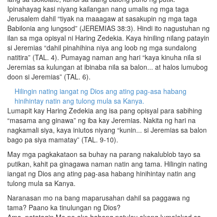
Ipinahayag kasi niyang kailangan nang umalis ng mga taga
Jerusalem dahil “tiyak na maaagaw at sasakupin ng mga taga
Babilonia ang lungsod” (JEREMIAS 38:3). Hindi ito nagustuhan ng
ilan sa mga opisyal ni Haring Zedekia. Kaya hiniling nilang patayin
si Jeremias “dahil pinahihina niya ang loob ng mga sundalong
natitira” (TAL. 4). Pumayag naman ang hari “kaya kinuha nila si
Jeremias sa kulungan at ibinaba nila sa balon... at halos lumubog
doon si Jeremias” (TAL. 6).
Hilingin nating iangat ng Dios ang ating pag-asa habang
hinihintay natin ang tulong mula sa Kanya.
Lumapit kay Haring Zedekia ang isa pang opisyal para sabihing
“masama ang ginawa” ng iba kay Jeremias. Nakita ng hari na
nagkamali siya, kaya iniutos niyang “kunin... si Jeremias sa balon
bago pa siya mamatay” (TAL. 9-10).
May mga pagkakataon sa buhay na parang nakalublob tayo sa
putikan, kahit pa ginagawa naman natin ang tama. Hilingin nating
iangat ng Dios ang ating pag-asa habang hinihintay natin ang
tulong mula sa Kanya.
Naranasan mo na bang maparusahan dahil sa paggawa ng
tama? Paano ka tinulungan ng Dios?
Ama, patatagin Mo po ako habang patuloy akong lumalakad sa