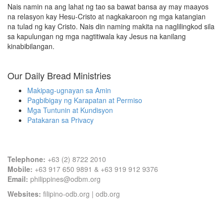
Nais namin na ang lahat ng tao sa bawat bansa ay may maayos
na relasyon kay Hesu-Cristo at nagkakaroon ng mga katangian
na tulad ng kay Cristo. Nais din naming makita na naglilingkod sila
sa kapulungan ng mga nagtitiwala kay Jesus na kanilang
kinabibilangan.
Our Daily Bread Ministries
Makipag-ugnayan sa Amin
Pagbibigay ng Karapatan at Permiso
Mga Tuntunin at Kundisyon
Patakaran sa Privacy
Contact Information
Telephone:
+63 (2) 8722 2010
Mobile:
+63 917 650 9891 & +63 919 912 9376
Email:
philippines@odbm.org
Websites:
filipino-odb.org
|
odb.org
Office Address